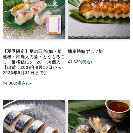
【夏季限定】夏の五色(鯖・鮭
柚庵焼鯖ずし 7切
蓮根・柚庵太刀魚・とうもろこ
¥1,620
(税込)
し・酢橘鮎)15・20・30個入
【出荷：2026年6月10日から
2026年8月31日まで】
¥4,000
(税込)
～