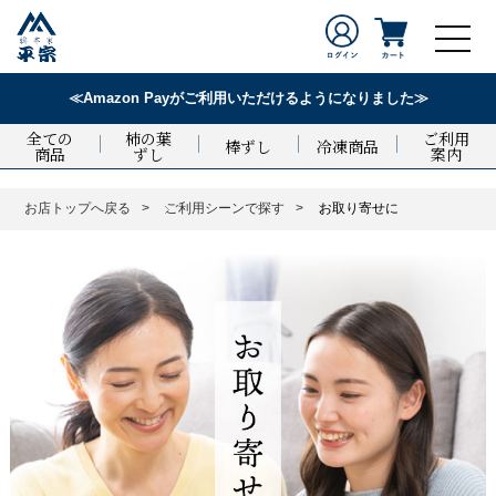
≪Amazon Payがご利用いただけるようになりました≫
全ての
柿の葉
ご利用
棒ずし
冷凍商品
商品
ずし
案内
お店トップへ戻る
ご利用シーンで探す
お取り寄せに