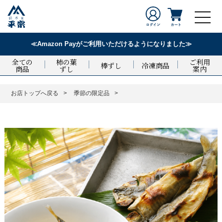
≪Amazon Payがご利用いただけるようになりました≫
全ての
柿の葉
ご利用
棒ずし
冷凍商品
商品
ずし
案内
お店トップへ戻る
季節の限定品