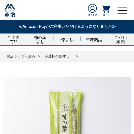
≪Amazon Payがご利用いただけるようになりました≫
全ての
柿の葉
ご利用
棒ずし
冷凍商品
商品
ずし
案内
お店トップへ戻る
冷凍柿の葉ずし