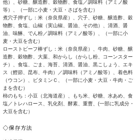
他）、砂糖、醸造酢、穀物酢、食塩／調味料（アミノ酸
等）、（一部に小麦・大豆・さばを含む）
煮穴子押ずし：米（奈良県産）、穴子、砂糖、醸造酢、穀
物酢、食塩、山椒（実山椒、醤油、その他）、清酒、醤
油、味醂、でん粉／調味料（アミノ酸等）、（一部に小
麦・大豆を含む）
ローストビーフ棒ずし：米（奈良県産）、牛肉、砂糖、醸
造酢、穀物酢、大葉、和からし（からし粉、コーンスター
チ）、食塩、ごま、海苔、清酒、醤油、黒こしょう、エキ
ス（鰹節、昆布、牛肉）／調味料（アミノ酸等）、着色料
（ウコン）、ビタミンＣ、（一部に小麦・大豆・牛肉・ご
まを含む）
柿のもち：小豆（北海道産）、もち米、砂糖、水あめ、食
塩／トレハロース、乳化剤、酵素、重曹、(一部に乳成分・
大豆を含む）
◇保存方法