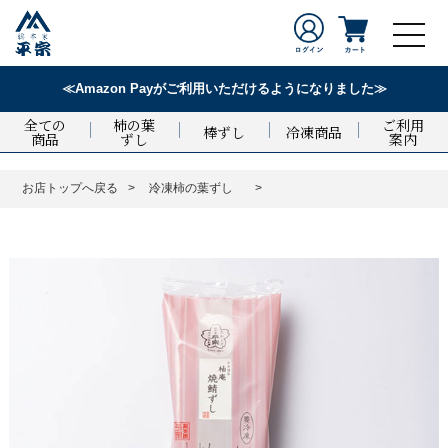
≪Amazon Payがご利用いただけるようになりました≫
全ての
柿の葉
ご利用
棒ずし
冷凍商品
商品
ずし
案内
お店トップへ戻る
冷凍柿の葉ずし