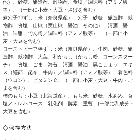
他）、砂糖、醸造酢、穀物酢、食塩／調味料（アミノ酸
等）、（一部に小麦・大豆・さばを含む）
煮穴子押ずし：米（奈良県産）、穴子、砂糖、醸造酢、穀
物酢、食塩、山椒（実山椒、醤油、その他）、清酒、醤
油、味醂、でん粉／調味料（アミノ酸等）、（一部に小
麦・大豆を含む）
ローストビーフ棒ずし：米（奈良県産）、牛肉、砂糖、醸
造酢、穀物酢、大葉、和からし（からし粉、コーンスター
チ）、食塩、ごま、海苔、清酒、醤油、黒こしょう、エキ
ス（鰹節、昆布、牛肉）／調味料（アミノ酸等）、着色料
（ウコン）、ビタミンＣ、（一部に小麦・大豆・牛肉・ご
まを含む）
柿のもち：小豆（北海道産）、もち米、砂糖、水あめ、食
塩／トレハロース、乳化剤、酵素、重曹、(一部に乳成分・
大豆を含む）
◇保存方法